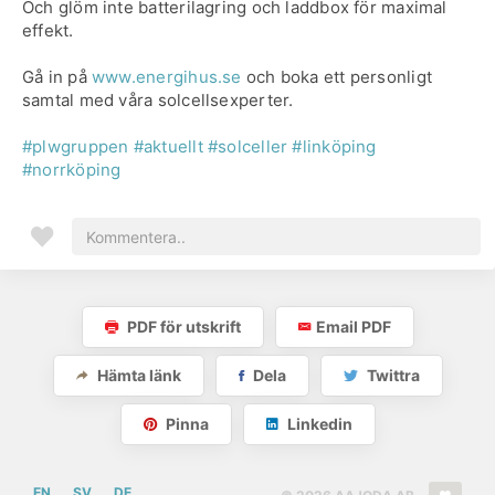
Och glöm inte batterilagring och laddbox för maximal
effekt.
Gå in på
www.energihus.se
och boka ett personligt
samtal med våra solcellsexperter.
#plwgruppen
#aktuellt
#solceller
#linköping
#norrköping
PDF för utskrift
Email PDF
Hämta länk
Dela
Twittra
Pinna
Linkedin
EN
SV
DE