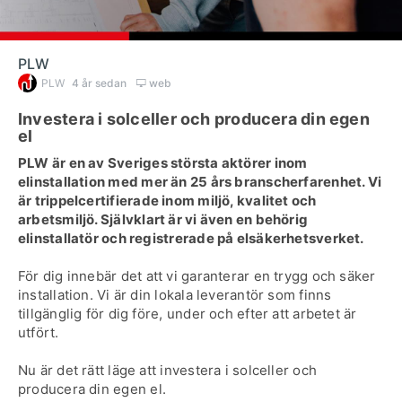
PLW
PLW
4 år sedan
web
Investera i solceller och producera din egen
el
PLW är en av Sveriges största aktörer inom
elinstallation med mer än 25 års branscherfarenhet. Vi
är trippelcertifierade inom miljö, kvalitet och
arbetsmiljö. Självklart är vi även en behörig
elinstallatör och registrerade på elsäkerhetsverket.
För dig innebär det att vi garanterar en trygg och säker
installation. Vi är din lokala leverantör som finns
tillgänglig för dig före, under och efter att arbetet är
utfört.
Nu är det rätt läge att investera i solceller och
producera din egen el.