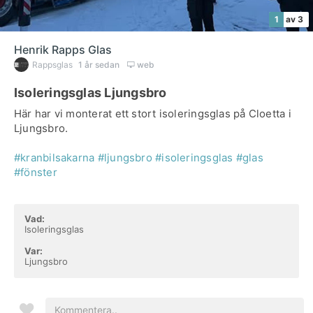
1
av 3
Henrik Rapps Glas
Rappsglas
1 år sedan
web
Isoleringsglas Ljungsbro
Här har vi monterat ett stort isoleringsglas på Cloetta i
Ljungsbro.
#kranbilsakarna
#ljungsbro
#isoleringsglas
#glas
#fönster
Vad:
Isoleringsglas
Var:
Ljungsbro