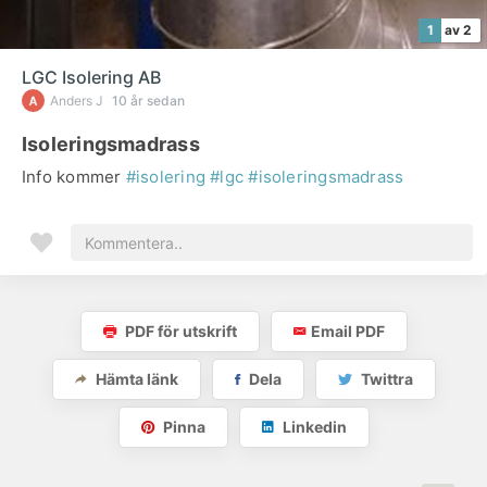
1
av 2
LGC Isolering AB
Anders J
10 år sedan
Isoleringsmadrass
Info kommer
#isolering
#lgc
#isoleringsmadrass
PDF för utskrift
Email PDF
Hämta länk
Dela
Twittra
Pinna
Linkedin