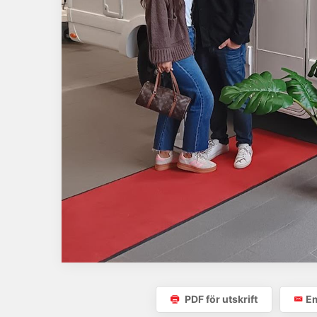
PDF för utskrift
Em