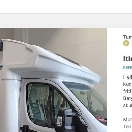
Tum
It
REF
Hej!
kun
fri
Bet
sku
Med
Tea