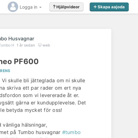
Logga in
Hjälpvideor
Skapa aajoda
bo Husvagnar
Tumbo H
1 år sedan
web
ineo PF600
ERENS
 Vi skulle bli jätteglada om ni skulle
na skriva ett par rader om ert nya
tidsfordon som vi levererade åt er.
ygsätt gärna er kundupplevelse. Det
lle betyda mycket för oss!
 vänliga hälsningar,
met på Tumbo husvagnar
#tumbo