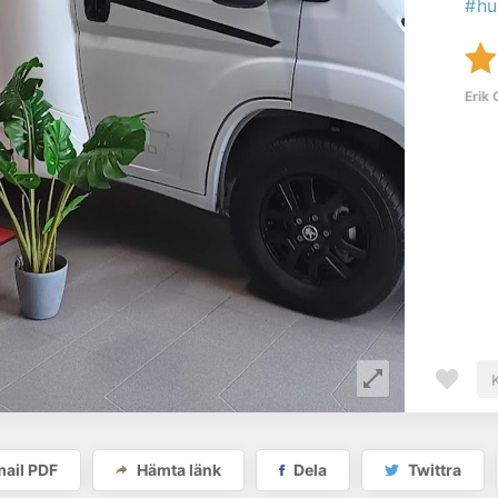
#hu
Erik 
ail PDF
Hämta länk
Dela
Twittra