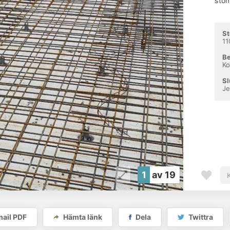
stom
St
1
Be
Ko
Sl
Je
1
av 19
ail PDF
Hämta länk
Dela
Twittra