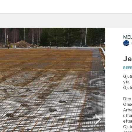
före
ME
Je
REF
Gjut
yta
Gjut
Den 
Onsd
Arbe
utfö
efte
Gjut