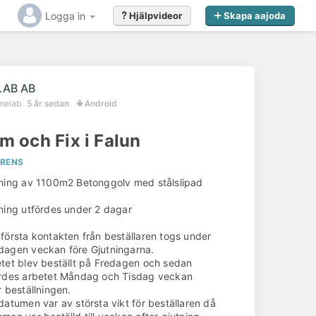
Logga in
Hjälpvideor
Skapa aajoda
LAB AB
melab
5 år sedan
Android
m och Fix i Falun
ERENS
ning av 1100m2 Betonggolv med stålslipad
ning utfördes under 2 dagar
första kontakten från beställaren togs under
agen veckan före Gjutningarna.
tet blev beställt på Fredagen och sedan
rdes arbetet Måndag och Tisdag veckan
r beställningen.
datumen var av största vikt för beställaren då