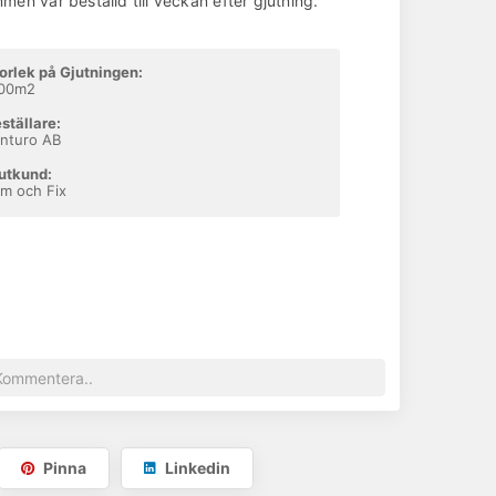
men var beställd till veckan efter gjutning.
orlek på Gjutningen:
100m2
ställare:
nturo AB
utkund:
m och Fix
Pinna
Linkedin