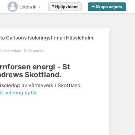
Logga in
Hjälpvideor
Skapa aajoda
r
ta Carlsons Isoleringsfirma i Hässleholm
Carlsonadam
10 år sedan
rnforsen energi - St
drews Skottland.
tisolering av värmeverk i Skottland.
åtisolering
#plåt