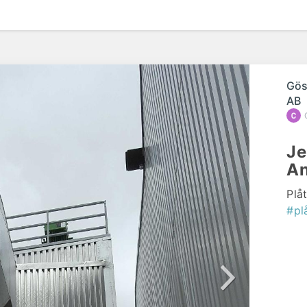
efte
Gös
AB
Je
An
Plå
#pl