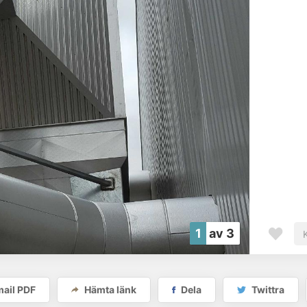
1
av 3
ail PDF
Hämta länk
Dela
Twittra