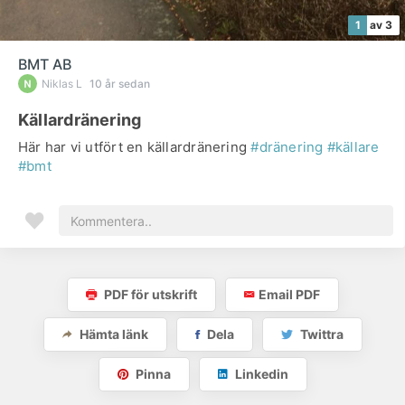
1
av 3
BMT AB
Niklas L
10 år sedan
Källardränering
Här har vi utfört en källardränering
#dränering
#källare
#bmt
PDF för utskrift
Email PDF
Hämta länk
Dela
Twittra
Pinna
Linkedin