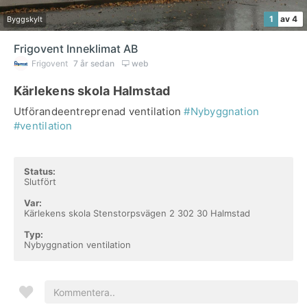
1
av 4
Byggskylt
Frigovent Inneklimat AB
Frigovent
7 år sedan
web
Kärlekens skola Halmstad
Utförandeentreprenad ventilation
#Nybyggnation
#ventilation
Status:
Slutfört
Var:
Kärlekens skola Stenstorpsvägen 2 302 30 Halmstad
Typ:
Nybyggnation ventilation