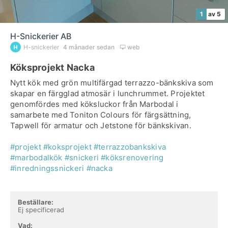
1
av 5
H-Snickerier AB
H-snickerier
4 månader sedan
web
Köksprojekt Nacka
Nytt kök med grön multifärgad terrazzo-bänkskiva som
skapar en färgglad atmosär i lunchrummet. Projektet
genomfördes med köksluckor från Marbodal i
samarbete med Toniton Colours för färgsättning,
Tapwell för armatur och Jetstone för bänkskivan.
#projekt
#koksprojekt
#terrazzobankskiva
#marbodalkök
#snickeri
#köksrenovering
#inredningssnickeri
#nacka
Beställare:
Ej specificerad
Vad: