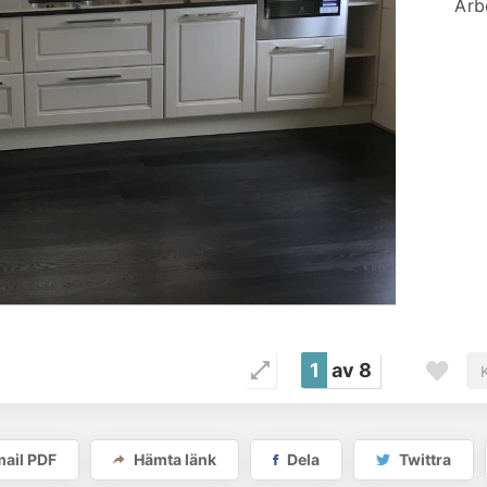
Arb
1
av 8
ail PDF
Hämta länk
Dela
Twittra