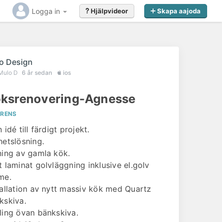
Logga in
Hjälpvideor
Skapa aajoda
o Design
Mulo D
6 år sedan
ios
ksrenovering-Agnesse
ERENS
 idé till färdigt projekt.
hetslösning.
ning av gamla kök.
t laminat golvläggning inklusive el.golv
me.
tallation av nytt massiv kök med Quartz
kskiva.
ling övan bänkskiva.