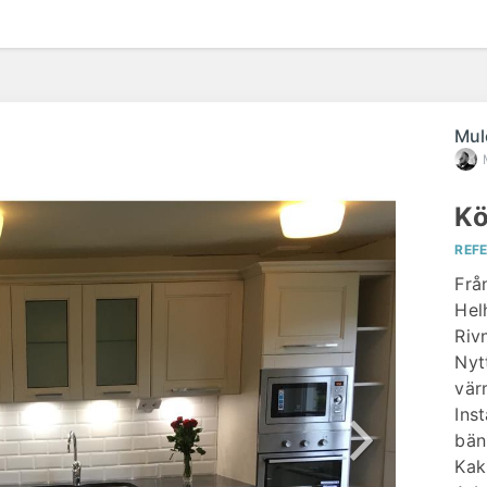
Mul
Kö
REF
Från
Hel
Riv
Nyt
vär
Ins
bän
Kak