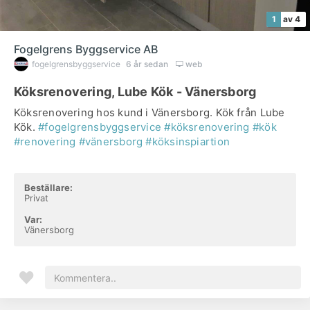
1
av 4
Fogelgrens Byggservice AB
fogelgrensbyggservice
6 år sedan
web
Köksrenovering, Lube Kök - Vänersborg
Köksrenovering hos kund i Vänersborg. Kök från Lube
Kök.
#fogelgrensbyggservice
#köksrenovering
#kök
#renovering
#vänersborg
#köksinspiartion
Beställare:
Privat
Var:
Vänersborg