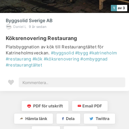
1
av 3
Byggsolid Sverige AB
Daniel L
9 år sedan
Köksrenovering Restaurang
Platsbyggnation av kök till Restaurangtältet för
Katrineholmsveckan.
#byggsolid
#bygg
#katrineholm
#restaurang
#kök
#köksrenovering
#ombyggnad
#restaurangtältet
PDF för utskrift
Email PDF
Hämta länk
Dela
Twittra