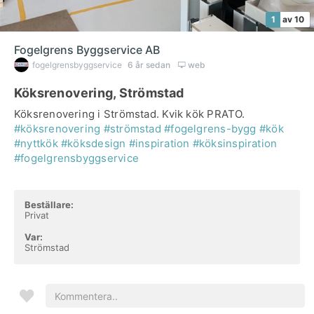
1
av 10
Fogelgrens Byggservice AB
fogelgrensbyggservice
6 år sedan
web
Köksrenovering, Strömstad
Köksrenovering i Strömstad. Kvik kök PRATO.
#köksrenovering
#strömstad
#fogelgrens-bygg
#kök
#nyttkök
#köksdesign
#inspiration
#köksinspiration
#fogelgrensbyggservice
Beställare:
Privat
Var:
Strömstad