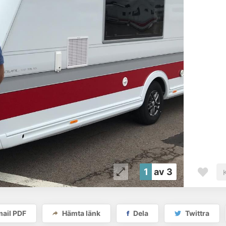
1
av 3
ail PDF
Hämta länk
Dela
Twittra