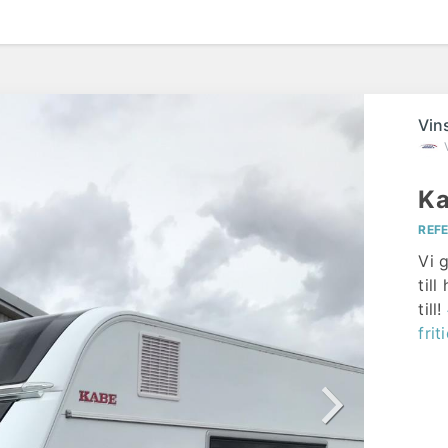
Vin
Ka
REF
Vi 
til
till!
frit