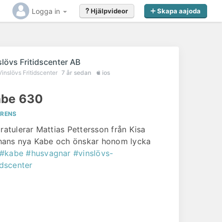
Logga in
Hjälpvideor
Skapa aajoda
slövs Fritidscenter AB
Vinslövs Fritidscenter
7 år sedan
ios
be 630
ERENS
gratulerar Mattias Pettersson från Kisa
l hans nya Kabe och önskar honom lycka
#kabe
#husvagnar
#vinslövs-
idscenter