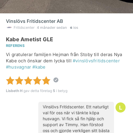
Vinslövs Fritidscenter AB
Fritidscenter
4 månader sedan
ios
Kabe Ametist GLE
REFERENS
Vi gratulerar familjen Hejman från Stoby till deras Nya
Kabe och önskar dem lycka till
#vinslövsfritidscenter
#husvagnar
#kabe
Lisbeth H
gav detta företag
5
i betyg
Vinslövs Fritidscenter. Ett naturligt
val för oss när vi tänkte köpa
husvagn. Vi fick så fin hjälp och
support av Timmy. Han förstod
oss och gjorde verkligen sitt bästa