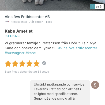
1
av 3
Vinslövs Fritidscenter AB
Fritidscenter
7 år sedan
ios
Kabe Ametist
REFERENS
Vi gratulerar familjen Pettersson från Höör till sin Nya
Kabe och önskar dem lycka till!
#vinslövs-fritidscenter
#husvagnar
#kabe
Sten P
gav detta företag
5
i betyg
Utmärkt mottagande och service.
Leverans i rätt tid och allt helt i
enlighet med specifikationer.
Genomgående smidig affär!
(kund)