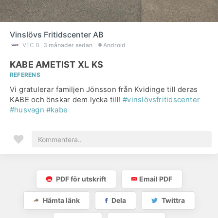
Vinslövs Fritidscenter AB
VFC B
3 månader sedan
Android
KABE AMETIST XL KS
REFERENS
Vi gratulerar familjen Jönsson från Kvidinge till deras
KABE och önskar dem lycka till!
#vinslövsfritidscenter
#husvagn
#kabe
PDF för utskrift
Email PDF
Hämta länk
Dela
Twittra