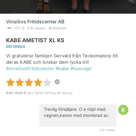
Vinslövs Fritidscenter AB
VFC B
4 år sedan
Android
KABE AMETIST XL KS
REFERENS
Vi gratulerar familjen Gervald från Teckomatorp till
deras KABE och önskar dem lycka till!
#vinslövsfritidscenter
#kabe
#husvagn
Karl-Axel G
gav detta företag
4
i betyg
Trevlig försäljare. O e nöjd med
vagnen,kanon med monterad ac.
(kund)
4 år sedan