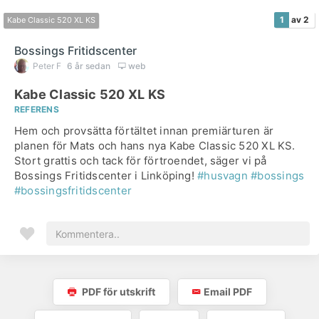
1
av 2
Kabe Classic 520 XL KS
Bossings Fritidscenter
Peter F
6 år sedan
web
Kabe Classic 520 XL KS
REFERENS
Hem och provsätta förtältet innan premiärturen är
planen för Mats och hans nya Kabe Classic 520 XL KS.
Stort grattis och tack för förtroendet, säger vi på
Bossings Fritidscenter i Linköping!
#husvagn
#bossings
#bossingsfritidscenter
PDF för utskrift
Email PDF