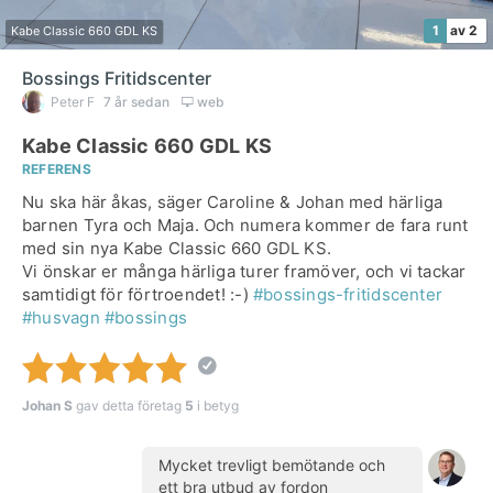
1
av 2
Kabe Classic 660 GDL KS
Bossings Fritidscenter
Peter F
7 år sedan
web
Kabe Classic 660 GDL KS
REFERENS
Nu ska här åkas, säger Caroline & Johan med härliga
barnen Tyra och Maja. Och numera kommer de fara runt
med sin nya Kabe Classic 660 GDL KS.
Vi önskar er många härliga turer framöver, och vi tackar
samtidigt för förtroendet! :-)
#bossings-fritidscenter
#husvagn
#bossings
Johan S
gav detta företag
5
i betyg
Mycket trevligt bemötande och
ett bra utbud av fordon