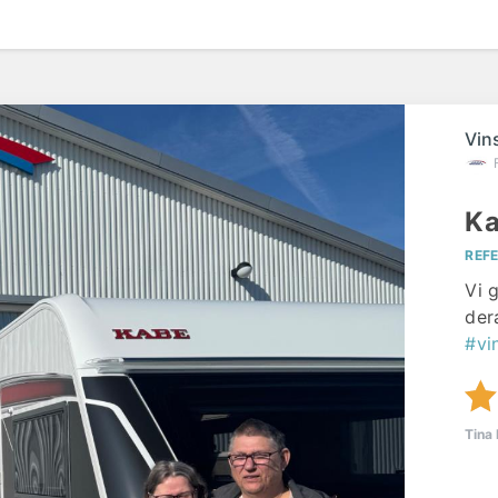
Vin
Ka
REF
Vi g
der
#vi
Tina