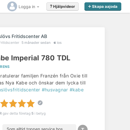
Logga in
Hjälpvideor
Skapa aajoda
slövs Fritidscenter AB
Fritidscenter
5 månader sedan
ios
be Imperial 780 TDL
ERENS
ratulerar familjen Franzén från Oxie till
as Nya Kabe och önskar dem lycka till
nslövsfritidscenter
#husvagnar
#kabe
 R
gav detta företag
5
i betyg
Som alltid toppen service hos