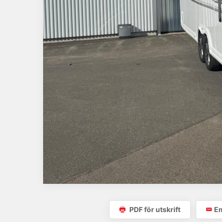
PDF för utskrift
Em