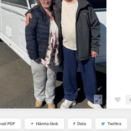
ail PDF
Hämta länk
Dela
Twittra