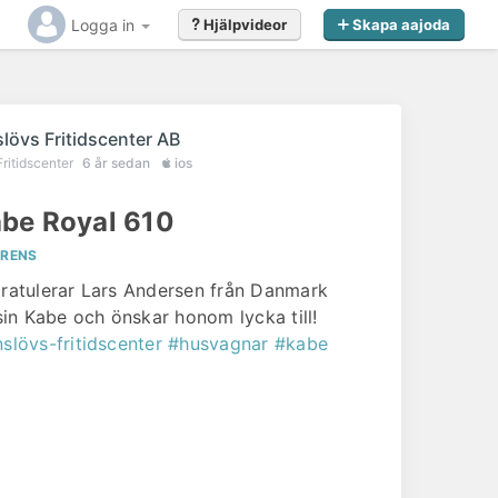
Logga in
Hjälpvideor
Skapa aajoda
slövs Fritidscenter AB
Fritidscenter
6 år sedan
ios
be Royal 610
ERENS
gratulerar Lars Andersen från Danmark
l sin Kabe och önskar honom lycka till!
nslövs-fritidscenter
#husvagnar
#kabe