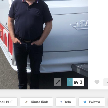
1
av 3
ail PDF
Hämta länk
Dela
Twittra