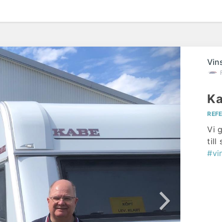
Vin
Ka
REF
Vi 
til
#vi