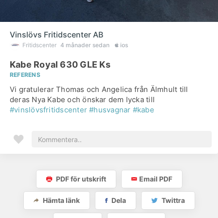
Vinslövs Fritidscenter AB
Fritidscenter
4 månader sedan
ios
Kabe Royal 630 GLE Ks
REFERENS
Vi gratulerar Thomas och Angelica från Älmhult till
deras Nya Kabe och önskar dem lycka till
#vinslövsfritidscenter
#husvagnar
#kabe
PDF för utskrift
Email PDF
Hämta länk
Dela
Twittra