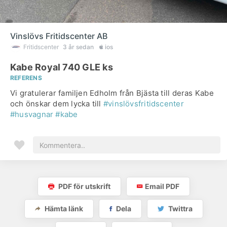
Vinslövs Fritidscenter AB
Fritidscenter
3 år sedan
ios
Kabe Royal 740 GLE ks
REFERENS
Vi gratulerar familjen Edholm från Bjästa till deras Kabe
och önskar dem lycka till
#vinslövsfritidscenter
#husvagnar
#kabe
PDF för utskrift
Email PDF
Hämta länk
Dela
Twittra