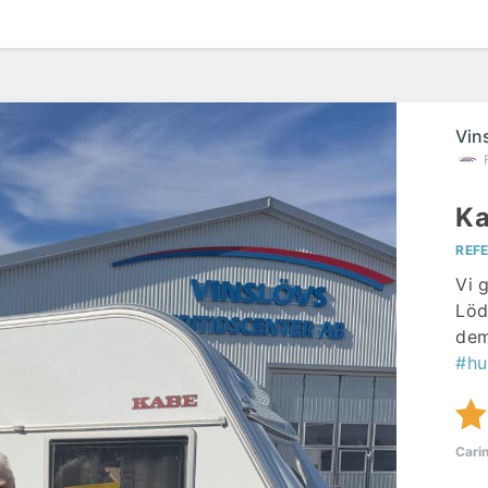
Vin
Ka
REF
Vi 
Löd
dem
#hu
Cari