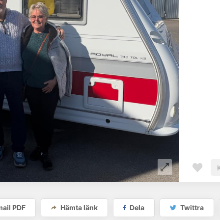
ail PDF
Hämta länk
Dela
Twittra