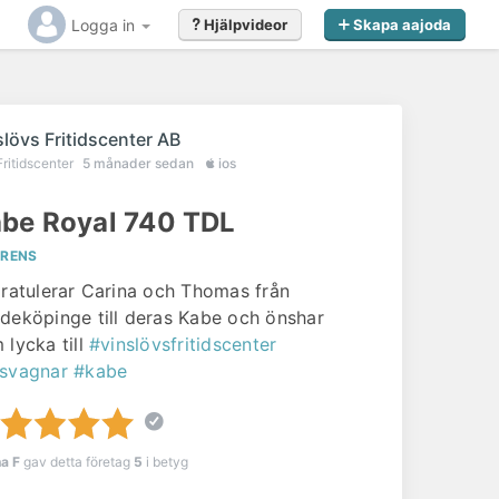
Logga in
Hjälpvideor
Skapa aajoda
slövs Fritidscenter AB
Fritidscenter
5 månader sedan
ios
be Royal 740 TDL
ERENS
gratulerar Carina och Thomas från
deköpinge till deras Kabe och önshar
 lycka till
#vinslövsfritidscenter
svagnar
#kabe
na F
gav detta företag
5
i betyg