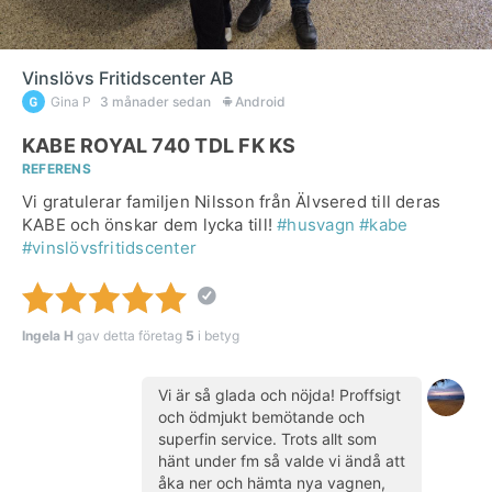
Vinslövs Fritidscenter AB
Gina P
3 månader sedan
Android
KABE ROYAL 740 TDL FK KS
REFERENS
Vi gratulerar familjen Nilsson från Älvsered till deras
KABE och önskar dem lycka till!
#husvagn
#kabe
#vinslövsfritidscenter
Ingela H
gav detta företag
5
i betyg
Vi är så glada och nöjda! Proffsigt
och ödmjukt bemötande och
superfin service. Trots allt som
hänt under fm så valde vi ändå att
åka ner och hämta nya vagnen,