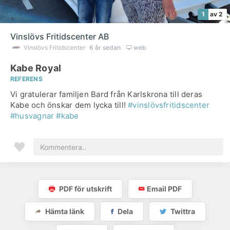
1
av 2
Vinslövs Fritidscenter AB
Vinslövs Fritidscenter
6 år sedan
web
Kabe Royal
REFERENS
Vi gratulerar familjen Bard från Karlskrona till deras
Kabe och önskar dem lycka till!
#vinslövsfritidscenter
#husvagnar
#kabe
PDF för utskrift
Email PDF
Hämta länk
Dela
Twittra