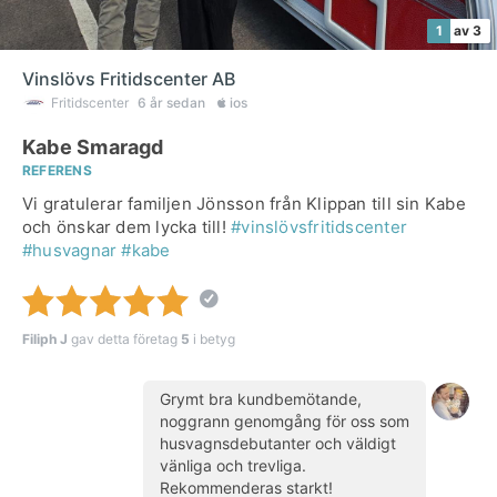
1
av 3
Vinslövs Fritidscenter AB
Fritidscenter
6 år sedan
ios
Kabe Smaragd
REFERENS
Vi gratulerar familjen Jönsson från Klippan till sin Kabe
och önskar dem lycka till!
#vinslövsfritidscenter
#husvagnar
#kabe
Filiph J
gav detta företag
5
i betyg
Grymt bra kundbemötande,
noggrann genomgång för oss som
husvagnsdebutanter och väldigt
vänliga och trevliga.
Rekommenderas starkt!