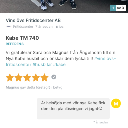
1
av 3
Vinslövs Fritidscenter AB
Fritidscenter
7 år sedan
ios
Kabe TM 740
REFERENS
Vi gratulerar Sara och Magnus från Ängelholm till sin
Nya Kabe husbil och önskar dem lycka till!
#vinslövs-
fritidscenter
#husbilar
#kabe
Magnus
gav detta företag
5
i betyg
Är helnöjda med vår nya Kabe fick
den den planlösningen vi jagat😜
(kund)
7 år sedan