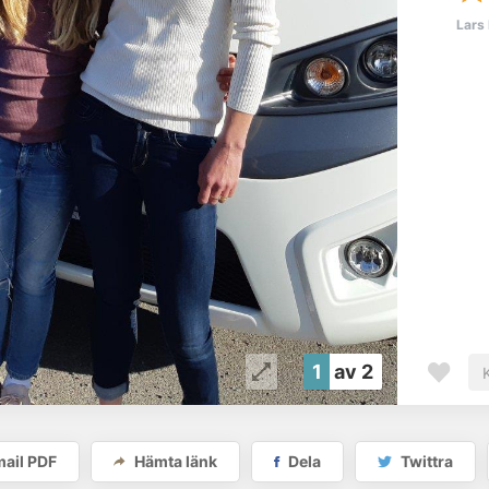
Lars
1
av 2
ail PDF
Hämta länk
Dela
Twittra