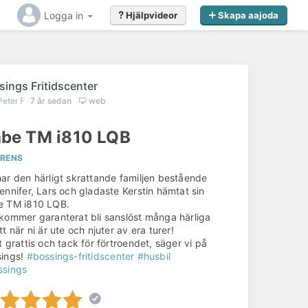
Logga in
Hjälpvideor
Skapa aajoda
sings Fritidscenter
Peter F
7 år sedan
web
be TM i810 LQB
ERENS
ar den härligt skrattande familjen bestående
ennifer, Lars och gladaste Kerstin hämtat sin
e TM i810 LQB.
Gillar du det du såg?
kommer garanterat bli sanslöst många härliga
tt när ni är ute och njuter av era turer!
t grattis och tack för förtroendet, säger vi på
sings!
#bossings-fritidscenter
#husbil
Kontakta
Bossings Fritidscenter
redan idag
ssings
för offert eller förfrågan