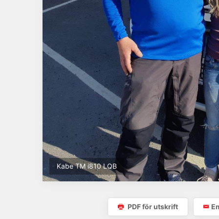
Kabe TM i810 LQB
PDF för utskrift
Em