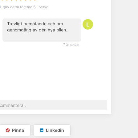
Visa telefonnummer
 L
gav detta företag
5
i betyg
Trevligt bemötande och bra
genomgång av den nya bilen.
(kund)
7 år sedan
Pinna
Linkedin