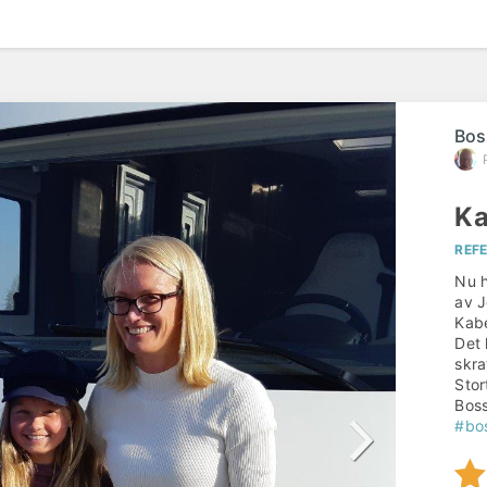
Bos
Ka
REF
Nu h
av J
Kab
Det 
skra
Stor
Bos
#bo