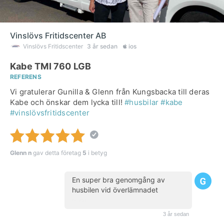
Vinslövs Fritidscenter AB
Vinslövs Fritidscenter
3 år sedan
ios
Kabe TMI 760 LGB
REFERENS
Vi gratulerar Gunilla & Glenn från Kungsbacka till deras
Kabe och önskar dem lycka till!
#husbilar
#kabe
#vinslövsfritidscenter
Glenn n
gav detta företag
5
i betyg
En super bra genomgång av
husbilen vid överlämnadet
(kund)
3 år sedan