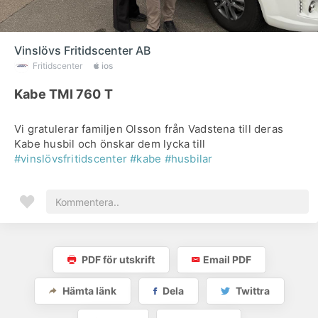
Vinslövs Fritidscenter AB
Fritidscenter
ios
Kabe TMI 760 T
Vi gratulerar familjen Olsson från Vadstena till deras
Kabe husbil och önskar dem lycka till
#vinslövsfritidscenter
#kabe
#husbilar
PDF för utskrift
Email PDF
Hämta länk
Dela
Twittra