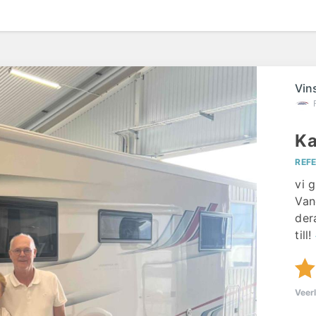
Vin
Ka
REF
vi g
Van
der
till!
Veer