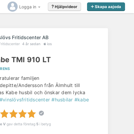
Logga in
Hjälpvideor
Skapa aajoda
slövs Fritidscenter AB
Fritidscenter
4 år sedan
ios
be TMI 910 LT
ERENS
ratulerar familjen
depitte/Andersson från Älmhult till
as Kabe husbil och önskar dem lycka
#vinslövsfritidscenter
#husbilar
#kabe
le V
gav detta företag
5
i betyg