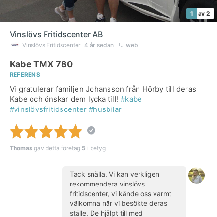
1
av 2
Vinslövs Fritidscenter AB
Vinslövs Fritidscenter
4 år sedan
web
Kabe TMX 780
REFERENS
Vi gratulerar familjen Johansson från Hörby till deras
Kabe och önskar dem lycka till!
#kabe
#vinslövsfritidscenter
#husbilar
Thomas
gav detta företag
5
i betyg
Tack snälla. Vi kan verkligen
rekommendera vinslövs
fritidscenter, vi kände oss varmt
välkomna när vi besökte deras
ställe. De hjälpt till med