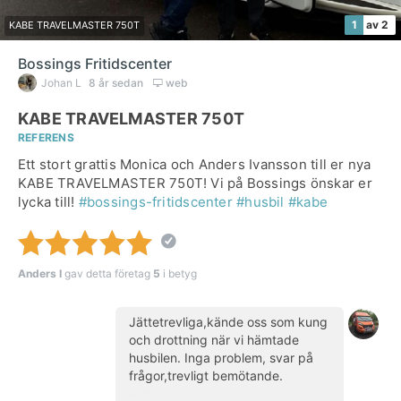
1
av 2
KABE TRAVELMASTER 750T
Bossings Fritidscenter
Johan L
8 år sedan
web
KABE TRAVELMASTER 750T
REFERENS
Ett stort grattis Monica och Anders Ivansson till er nya
KABE TRAVELMASTER 750T! Vi på Bossings önskar er
lycka till!
#bossings-fritidscenter
#husbil
#kabe
Anders I
gav detta företag
5
i betyg
Jättetrevliga,kände oss som kung
och drottning när vi hämtade
husbilen. Inga problem, svar på
frågor,trevligt bemötande.
(kund)