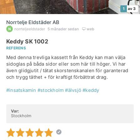
1
av 3
Norrtelje Eldstäder AB
norrteljeeldstader
5 månader sedan
web
Keddy SK 1002
REFERENS
Med denna trevliga kassett från Keddy kan man välja
sidoglas på båda sidor eller som här till höger. Vi har
även glidgjutit / tätat skorstenskanalen för garanterad
och trygg täthet + för kraftigt förbättrat drag.
#insatskamin
#stockholm
#älvsjö
#keddy
Var:
Stockholm