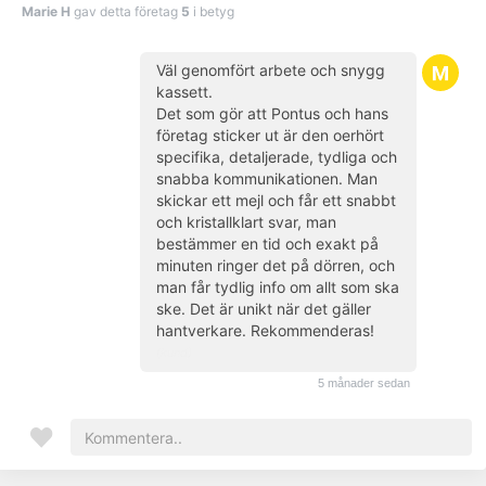
Marie H
gav detta företag
5
i betyg
Väl genomfört arbete och snygg
kassett.
Det som gör att Pontus och hans
företag sticker ut är den oerhört
specifika, detaljerade, tydliga och
snabba kommunikationen. Man
skickar ett mejl och får ett snabbt
och kristallklart svar, man
bestämmer en tid och exakt på
minuten ringer det på dörren, och
man får tydlig info om allt som ska
ske. Det är unikt när det gäller
hantverkare. Rekommenderas!
(kund)
5 månader sedan