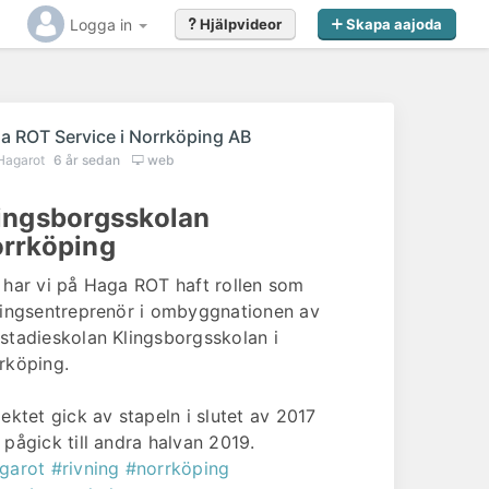
Logga in
Hjälpvideor
Skapa aajoda
a ROT Service i Norrköping AB
Hagarot
6 år sedan
web
ingsborgsskolan
rrköping
 har vi på Haga ROT haft rollen som
ningsentreprenör i ombyggnationen av
stadieskolan Klingsborgsskolan i
rköping.
jektet gick av stapeln i slutet av 2017
 pågick till andra halvan 2019.
garot
#rivning
#norrköping