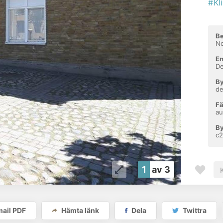
#Kl
Be
N
En
De
By
d
Fä
au
By
c2
1
av 3
ail PDF
Hämta länk
Dela
Twittra