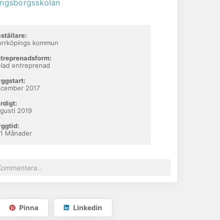
ingsborgsskolan
ställare:
orrköpings kommun
treprenadsform:
lad entreprenad
ggstart:
ecember 2017
rdigt:
gusti 2019
ggtid:
1 Månader
Pinna
Linkedin