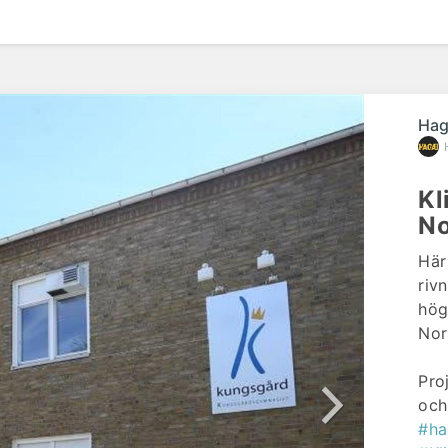
Hag
Kl
No
Här
riv
hög
Nor
Pro
och
#ha