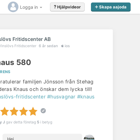
Logga in
Hjälpvideor
Skapa aajoda
slövs Fritidscenter AB
Vinslövs Fritidscenter
6 år sedan
ios
aus 580
ERENS
gratulerar familjen Jönsson från Stehag
l deras Knaus och önskar dem lycka till!
nslövs-fritidscenter
#husvagnar
#knaus
y J
gav detta företag
5
i betyg
Hej