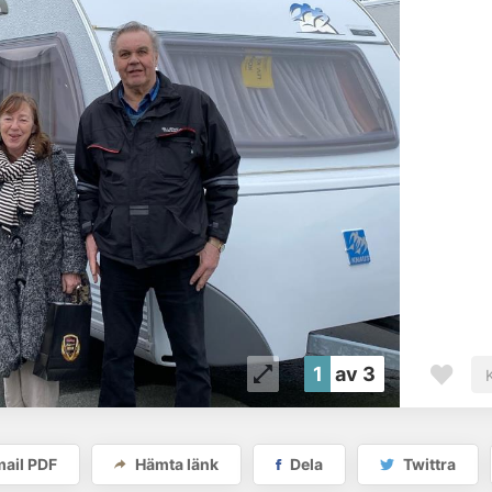
1
av 3
ail PDF
Hämta länk
Dela
Twittra