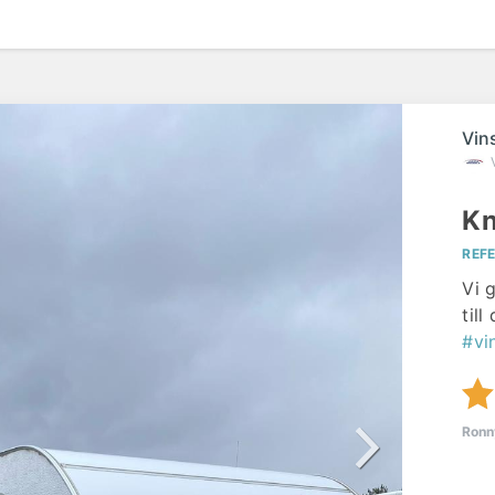
Vin
Kn
REF
Vi 
til
#vi
Ronn