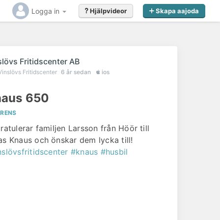
Logga in
Hjälpvideor
Skapa aajoda
slövs Fritidscenter AB
Vinslövs Fritidscenter
6 år sedan
ios
aus 650
ERENS
gratulerar familjen Larsson från Höör till
as Knaus och önskar dem lycka till!
nslövsfritidscenter
#knaus
#husbil