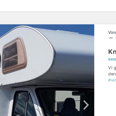
Vin
Kn
REF
Vi 
der
#vi