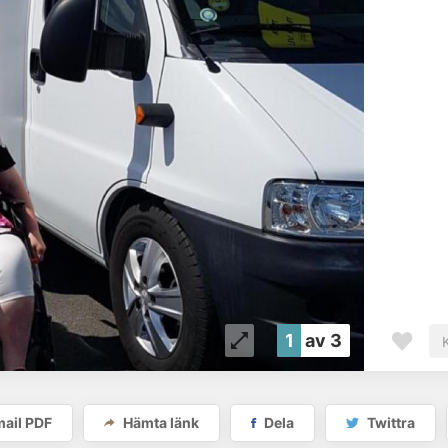
1
av 3
ail PDF
Hämta länk
Dela
Twittra