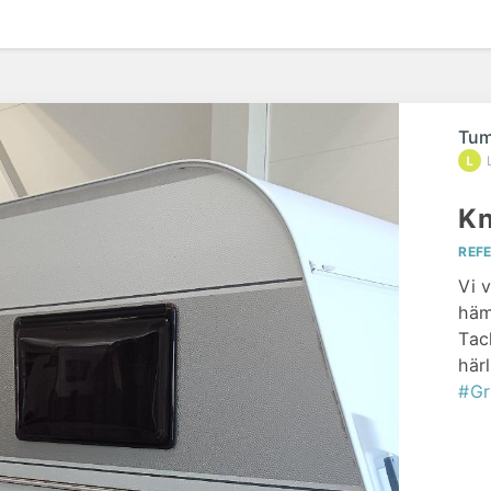
Tum
Kn
REF
Vi 
häm
Tac
här
#Gr