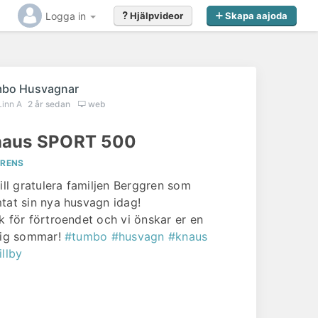
Logga in
Hjälpvideor
Skapa aajoda
bo Husvagnar
Linn A
2 år sedan
web
aus SPORT 500
ERENS
vill gratulera familjen Berggren som
tat sin nya husvagn idag!
k för förtroendet och vi önskar er en
lig sommar!
#tumbo
#husvagn
#knaus
illby