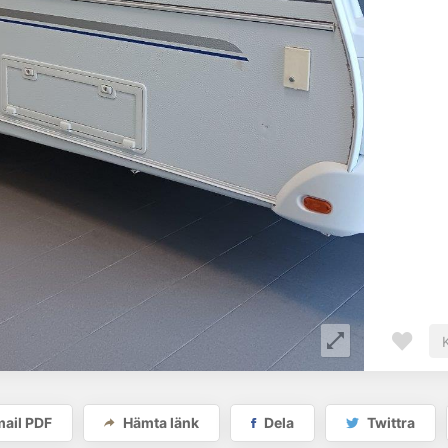
ail PDF
Hämta länk
Dela
Twittra