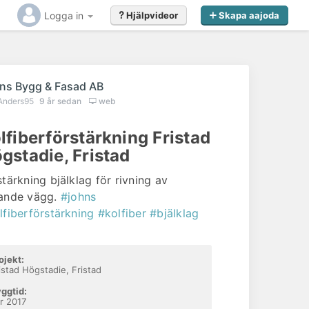
Logga in
Hjälpvideor
Skapa aajoda
ns Bygg & Fasad AB
Anders95
9 år sedan
web
lfiberförstärkning Fristad
gstadie, Fristad
stärkning bjälklag för rivning av
ande vägg.
#johns
lfiberförstärkning
#kolfiber
#bjälklag
ojekt:
istad Högstadie, Fristad
ggtid:
r 2017