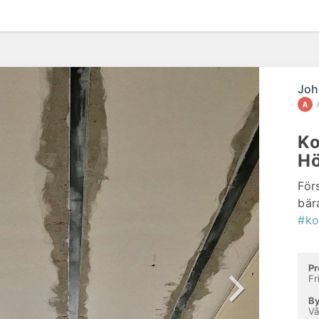
Joh
Ko
Hö
För
bär
#ko
Pr
Fr
By
Vå