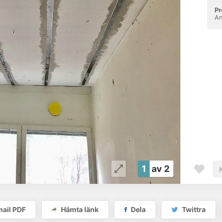
Pr
An
1
av 2
ail PDF
Hämta länk
Dela
Twittra