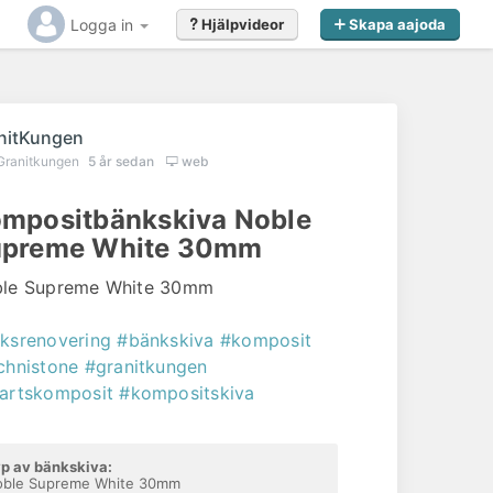
Logga in
Hjälpvideor
Skapa aajoda
nitKungen
Granitkungen
5 år sedan
web
mpositbänkskiva Noble
upreme White 30mm
le Supreme White 30mm
ksrenovering
#bänkskiva
#komposit
chnistone
#granitkungen
artskomposit
#kompositskiva
p av bänkskiva:
oble Supreme White 30mm