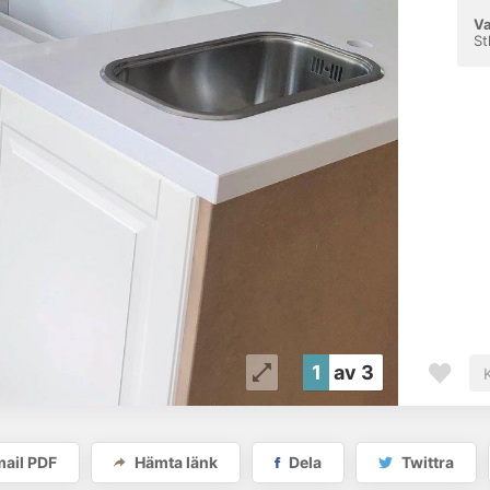
Va
St
1
av 3
Noble 
ail PDF
Hämta länk
Dela
Twittra