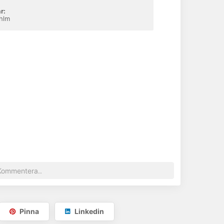
r:
hlm
Supreme White 30mm
Pinna
Linkedin