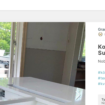
Gra
Ko
S
Nob
#kö
#te
#kv
Ty
N