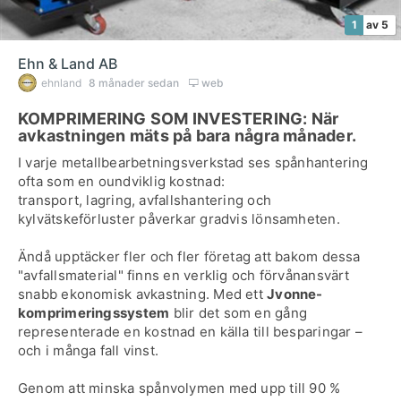
1
av 5
Ehn & Land AB
ehnland
8 månader sedan
web
KOMPRIMERING SOM INVESTERING: När
avkastningen mäts på bara några månader.
I varje metallbearbetningsverkstad ses spånhantering
ofta som en oundviklig kostnad:
transport, lagring, avfallshantering och
kylvätskeförluster påverkar gradvis lönsamheten.
Ändå upptäcker fler och fler företag att bakom dessa
"avfallsmaterial" finns en verklig och förvånansvärt
snabb ekonomisk avkastning. Med ett
Jvonne-
komprimeringssystem
blir det som en gång
representerade en kostnad en källa till besparingar –
och i många fall vinst.
Genom att minska spånvolymen med upp till 90 %