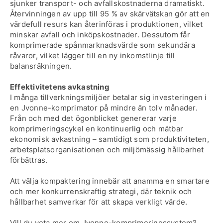
sjunker transport- och avfallskostnaderna dramatiskt.
Återvinningen av upp till 95 % av skärvätskan gör att en
värdefull resurs kan återinföras i produktionen, vilket
minskar avfall och inköpskostnader. Dessutom får
komprimerade spånmarknadsvärde som sekundära
råvaror, vilket lägger till en ny inkomstlinje till
balansräkningen.
Effektivitetens avkastning
I många tillverkningsmiljöer betalar sig investeringen i
en Jvonne-komprimator på mindre än tolv månader.
Från och med det ögonblicket genererar varje
komprimeringscykel en kontinuerlig och mätbar
ekonomisk avkastning – samtidigt som produktiviteten,
arbetsplatsorganisationen och miljömässig hållbarhet
förbättras.
Att välja kompaktering innebär att anamma en smartare
och mer konkurrenskraftig strategi, där teknik och
hållbarhet samverkar för att skapa verkligt värde.
Vill du veta mer om Jvonne-komprimeringssystem?