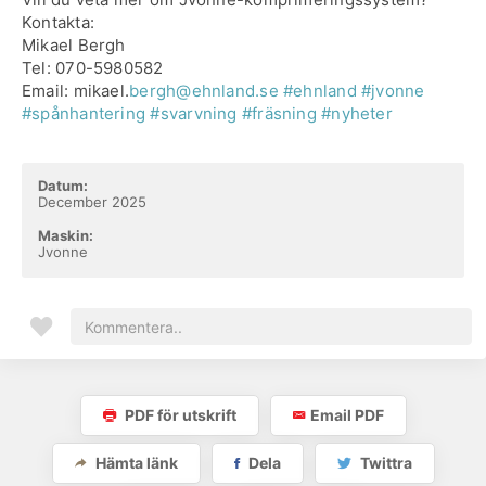
Kontakta:
Mikael Bergh
Tel: 070-5980582
Email: mikael.
bergh@ehnland.se
#ehnland
#jvonne
#spånhantering
#svarvning
#fräsning
#nyheter
Datum:
December 2025
Maskin:
Jvonne
PDF för utskrift
Email PDF
Hämta länk
Dela
Twittra