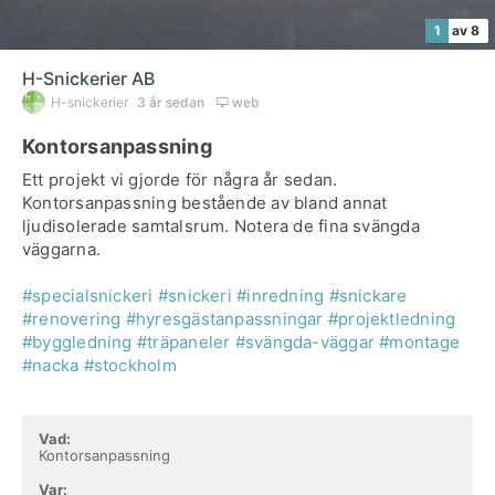
1
av 8
H-Snickerier AB
H-snickerier
3 år sedan
web
Kontorsanpassning
Ett projekt vi gjorde för några år sedan.
Kontorsanpassning bestående av bland annat
ljudisolerade samtalsrum. Notera de fina svängda
väggarna.
#specialsnickeri
#snickeri
#inredning
#snickare
#renovering
#hyresgästanpassningar
#projektledning
#byggledning
#träpaneler
#svängda-väggar
#montage
#nacka
#stockholm
Vad:
Kontorsanpassning
Var: