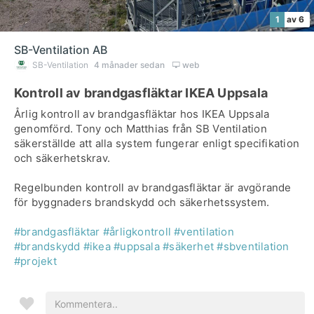
1
av 6
SB-Ventilation AB
SB-Ventilation
4 månader sedan
web
Kontroll av brandgasfläktar IKEA Uppsala
Årlig kontroll av brandgasfläktar hos IKEA Uppsala
genomförd. Tony och Matthias från SB Ventilation
säkerställde att alla system fungerar enligt specifikation
och säkerhetskrav.
Regelbunden kontroll av brandgasfläktar är avgörande
för byggnaders brandskydd och säkerhetssystem.
#brandgasfläktar
#årligkontroll
#ventilation
#brandskydd
#ikea
#uppsala
#säkerhet
#sbventilation
#projekt