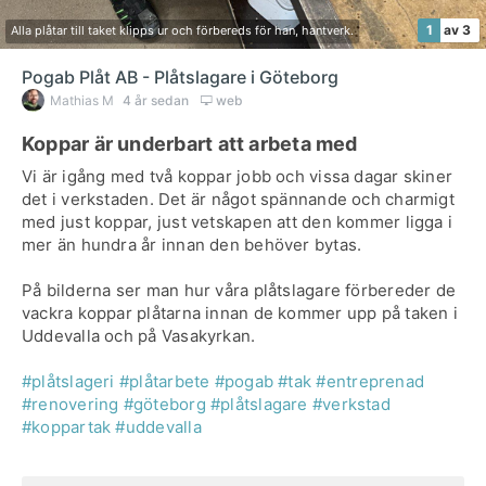
1
av 3
Alla plåtar till taket klipps ur och förbereds för han, hantverk.
Pogab Plåt AB - Plåtslagare i Göteborg
Mathias M
4 år sedan
web
Koppar är underbart att arbeta med
Vi är igång med två koppar jobb och vissa dagar skiner
det i verkstaden. Det är något spännande och charmigt
med just koppar, just vetskapen att den kommer ligga i
mer än hundra år innan den behöver bytas.
På bilderna ser man hur våra plåtslagare förbereder de
vackra koppar plåtarna innan de kommer upp på taken i
Uddevalla och på Vasakyrkan.
#plåtslageri
#plåtarbete
#pogab
#tak
#entreprenad
#renovering
#göteborg
#plåtslagare
#verkstad
#koppartak
#uddevalla