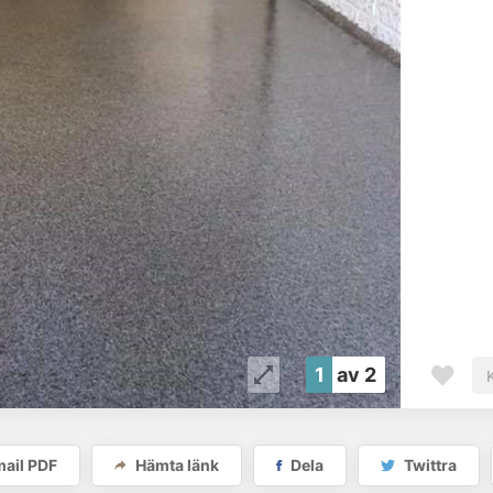
1
av 2
ail PDF
Hämta länk
Dela
Twittra