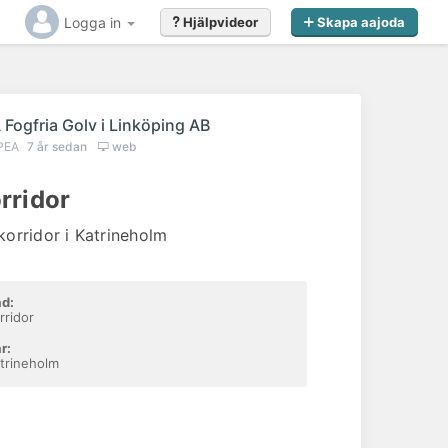
Logga in
Hjälpvideor
Skapa aajoda
r
 Fogfria Golv i Linköping AB
PEA
7 år sedan
web
rridor
korridor i Katrineholm
d:
rridor
r:
trineholm