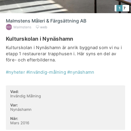
1
7
Malmstens Måleri & Färgsättning AB
Malmstens
web
Kulturskolan i Nynäshamn
Kulturskolan i Nynäshamn är anrik byggnad som vi nu i
etapp 1 restaurerar trapphusen i. Här syns en del av
före- och efterbilderna.
#nyheter
#invändig-målning
#nynäshamn
Vad:
Invändig Målning
Var:
Nynäshamn
När:
Mars 2016