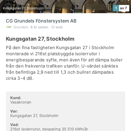
1
av 7
Kungsgatan 27, Stockholm
CG Grundels Fönstersystem AB
Grundels
8 år sedan
web
Kungsgatan 27, Stockholm
På den fina fastigheten Kungsgatan 27 i Stockholm
monterade vi 216st platsbyggda isolerrutor i
energibesparande syfte, men även för att dämpa buller
från den frekventa trafiken utanför. U-värdet sänktes
från befintliga 2,9 ned till 1,3 och bullret dämpades
cirka 3-4 dB.
Kund:
Vasakronan
Var:
Kungsgatan 27, Stockholm
Vad:
216st isolerrutor, besparing 35 510 kWh/år