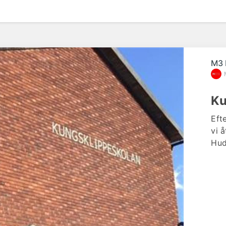
M3 
Ku
Eft
vi 
Hud