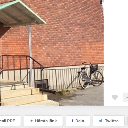
ail PDF
Hämta länk
Dela
Twittra