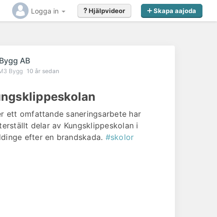
Logga in
Hjälpvideor
Skapa aajoda
Bygg AB
M3 Bygg
10 år sedan
ngsklippeskolan
er ett omfattande saneringsarbete har
återställt delar av Kungsklippeskolan i
dinge efter en brandskada.
#skolor